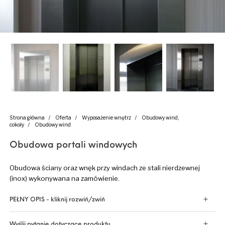
Strona główna
/
Oferta
/
Wyposażenie wnętrz
/
Obudowy wind,
cokoły
/
Obudowy wind
Obudowa portali windowych
Obudowa ściany oraz wnęk przy windach ze stali nierdzewnej
(inox) wykonywana na zamówienie.
PEŁNY OPIS - kliknij rozwiń/zwiń
Wyślij pytanie dotyczące produktu