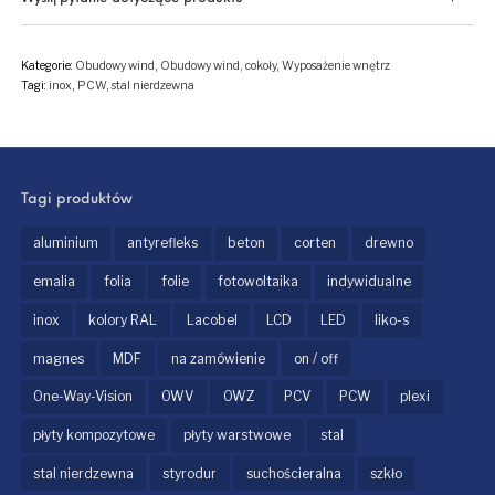
Kategorie:
Obudowy wind
,
Obudowy wind, cokoły
,
Wyposażenie wnętrz
Tagi:
inox
,
PCW
,
stal nierdzewna
Tagi produktów
aluminium
antyrefleks
beton
corten
drewno
emalia
folia
folie
fotowoltaika
indywidualne
inox
kolory RAL
Lacobel
LCD
LED
liko-s
magnes
MDF
na zamówienie
on / off
One-Way-Vision
OWV
OWZ
PCV
PCW
plexi
płyty kompozytowe
płyty warstwowe
stal
stal nierdzewna
styrodur
suchościeralna
szkło