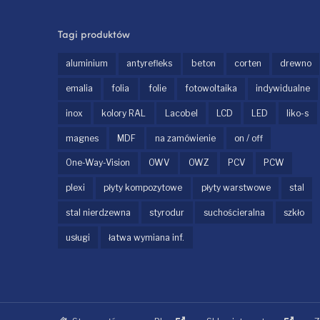
Tagi produktów
aluminium
antyrefleks
beton
corten
drewno
emalia
folia
folie
fotowoltaika
indywidualne
inox
kolory RAL
Lacobel
LCD
LED
liko-s
magnes
MDF
na zamówienie
on / off
One-Way-Vision
OWV
OWZ
PCV
PCW
plexi
płyty kompozytowe
płyty warstwowe
stal
stal nierdzewna
styrodur
suchościeralna
szkło
usługi
łatwa wymiana inf.