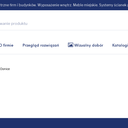
zne firm i budynków. Wyposażenie wnętrz. Meble miejskie. Systemy ścianek
O firmie
Przegląd rozwiązań
Wizualny dobór
Katalog
Donice