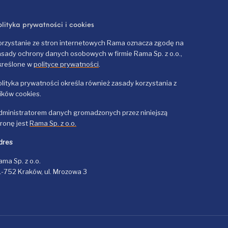
olityka prywatności i cookies
orzystanie ze stron internetowych Rama oznacza zgodę na
asady ochrony danych osobowych w firmie Rama Sp. z o.o.,
kreślone w
polityce prywatności
.
olityka prywatności określa również zasady korzystania z
lików cookies.
dministratorem danych gromadzonych przez niniejszą
tronę jest
Rama Sp. z o.o.
dres
ama Sp. z o.o.
1-752 Kraków, ul. Mrozowa 3