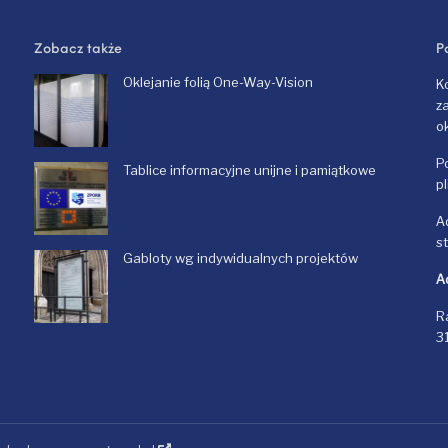
Zobacz także
P
Oklejanie folią One-Way-Vision
K
z
o
P
Tablice informacyjne unijne i pamiątkowe
p
A
s
Gabloty wg indywidualnych projektów
A
R
3