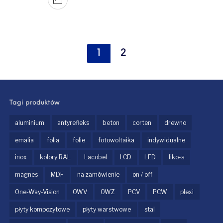
1
2
Tagi produktów
aluminium
antyrefleks
beton
corten
drewno
emalia
folia
folie
fotowoltaika
indywidualne
inox
kolory RAL
Lacobel
LCD
LED
liko-s
magnes
MDF
na zamówienie
on / off
One-Way-Vision
OWV
OWZ
PCV
PCW
plexi
płyty kompozytowe
płyty warstwowe
stal