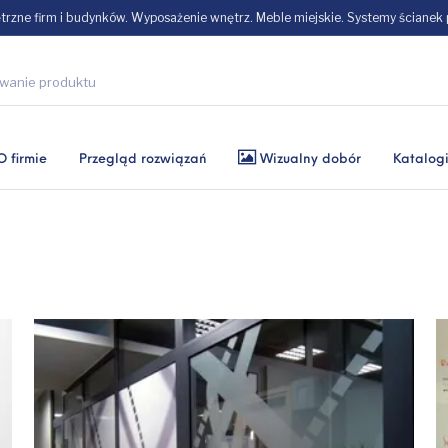
zne firm i budynków. Wyposażenie wnętrz. Meble miejskie. Systemy ścianek
O firmie
Przegląd rozwiązań
Wizualny dobór
Katalog