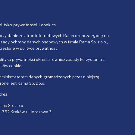
olityka prywatności i cookies
orzystanie ze stron internetowych Rama oznacza zgodę na
asady ochrony danych osobowych w firmie Rama Sp. z o.o.,
kreślone w
polityce prywatności
.
olityka prywatności określa również zasady korzystania z
lików cookies.
dministratorem danych gromadzonych przez niniejszą
tronę jest
Rama Sp. z o.o.
dres
ama Sp. z o.o.
1-752 Kraków, ul. Mrozowa 3