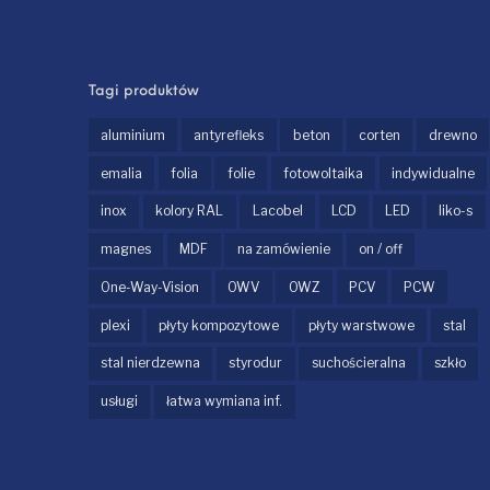
Tagi produktów
aluminium
antyrefleks
beton
corten
drewno
emalia
folia
folie
fotowoltaika
indywidualne
inox
kolory RAL
Lacobel
LCD
LED
liko-s
magnes
MDF
na zamówienie
on / off
One-Way-Vision
OWV
OWZ
PCV
PCW
plexi
płyty kompozytowe
płyty warstwowe
stal
stal nierdzewna
styrodur
suchościeralna
szkło
usługi
łatwa wymiana inf.