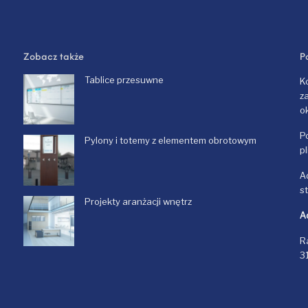
Zobacz także
P
Tablice przesuwne
K
z
o
P
Pylony i totemy z elementem obrotowym
p
A
s
Projekty aranżacji wnętrz
A
R
3