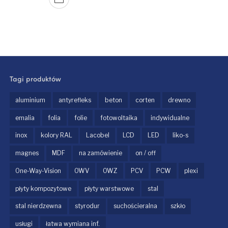
Tagi produktów
aluminium
antyrefleks
beton
corten
drewno
emalia
folia
folie
fotowoltaika
indywidualne
inox
kolory RAL
Lacobel
LCD
LED
liko-s
magnes
MDF
na zamówienie
on / off
One-Way-Vision
OWV
OWZ
PCV
PCW
plexi
płyty kompozytowe
płyty warstwowe
stal
stal nierdzewna
styrodur
suchościeralna
szkło
usługi
łatwa wymiana inf.