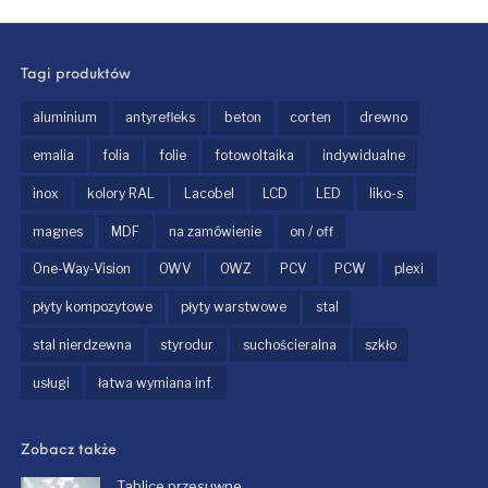
Tagi produktów
aluminium
antyrefleks
beton
corten
drewno
emalia
folia
folie
fotowoltaika
indywidualne
inox
kolory RAL
Lacobel
LCD
LED
liko-s
magnes
MDF
na zamówienie
on / off
One-Way-Vision
OWV
OWZ
PCV
PCW
plexi
płyty kompozytowe
płyty warstwowe
stal
stal nierdzewna
styrodur
suchościeralna
szkło
usługi
łatwa wymiana inf.
Zobacz także
Tablice przesuwne