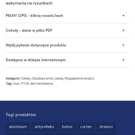
wykonania na rysunkach.
PEŁNY OPIS - kliknij rozwiń/zwiń
Cokoły – dane w pliku PDF
Wyślij pytanie dotyczące produktu
Dostępne w sklepie internetowym
Kategorie:
Cokoły
,
Obudowy wind, cokoły
,
Wyposażenie wnętrz
Tagi:
inox
,
PCW
,
stal nierdzewna
Tagi produktów
aluminium
antyrefleks
beton
corten
drewno