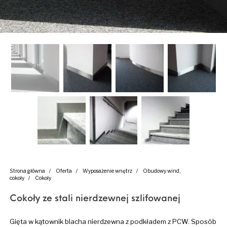
Strona główna
/
Oferta
/
Wyposażenie wnętrz
/
Obudowy wind,
cokoły
/
Cokoły
Cokoły ze stali nierdzewnej szlifowanej
Gięta w kątownik blacha nierdzewna z podkładem z PCW. Sposób