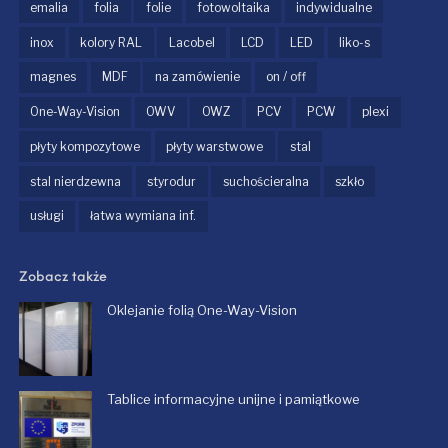
emalia
folia
folie
fotowoltaika
indywidualne
inox
kolory RAL
Lacobel
LCD
LED
liko-s
magnes
MDF
na zamówienie
on / off
One-Way-Vision
OWV
OWZ
PCV
PCW
plexi
płyty kompozytowe
płyty warstwowe
stal
stal nierdzewna
styrodur
suchościeralna
szkło
usługi
łatwa wymiana inf.
Zobacz także
Oklejanie folią One-Way-Vision
Tablice informacyjne unijne i pamiątkowe