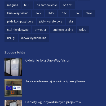
magnes
MDF
na zamówienie
on / off
One-Way-Vision
OWV
OWZ
PCV
PCW
plexi
płyty kompozytowe
płyty warstwowe
stal
stal nierdzewna
styrodur
suchościeralna
szkło
usługi
łatwa wymiana inf.
Zobacz także
Oklejanie folią One-Way-Vision
Tablice informacyjne unijne i pamiątkowe
Gabloty wg indywidualnych projektów