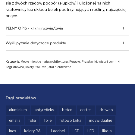
się z dwóch rzędów podpór (słupków) i ułożonej na nich
kratownicy lub układu belek podtrzymujących rośliny, najczęściej
pnące.
PEŁNY OPIS - kliknij rozwiń/zwiń
Wyślij pytanie dotyczące produktu
Kategorie:
Meble miejskie mała architektura
,
Pergole
,
Przystanki, wiaty i pomniki
Tagi:
drewno
,
kolory RAL
,
stal
,
stal nierdzewna
Tagi produktów
aluminium
antyrefleks
beton
corten
drewno
emalia
folia
folie
fotowoltaika
indywidualne
inox
kolory RAL
Lacobel
LCD
LED
liko-s